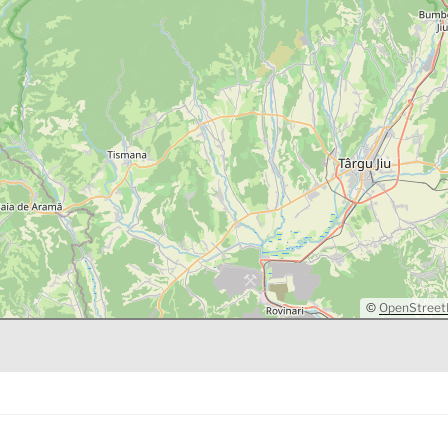
©
OpenStree