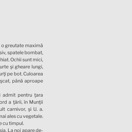
şi o greutate maximă
asiv, spatele bombat,
iat. Ochii sunt mici,
urte şi gheare lungi,
urţi pe bot. Culoarea
roşcat, până aproape
i admit pentru ţara
rd a ţării, în Munţii
 carnivor, şi U. a.
mai ales cu vegetale.
e cu timpul.
ia. La noi apare de-