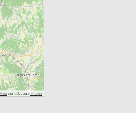
tMap
contributors.
Plugin