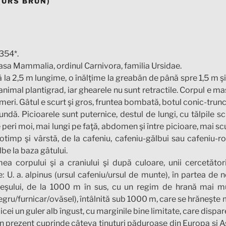
(URS BRUN)
354*.
asa Mammalia, ordinul Carnivora, familia Ursidae.
 la 2,5 m lungime, o înălţime la greabăn de până spre 1,5 m 
nimal plantigrad, iar ghearele nu sunt retractile. Corpul e m
umeri. Gâtul e scurt şi gros, fruntea bombată, botul conic-trunch
tundă. Picioarele sunt puternice, destul de lungi, cu tălpile sc
 peri moi, mai lungi pe faţă, abdomen şi între picioare, mai sc
otimp şi vârstă, de la cafeniu, cafeniu-gălbui sau cafeniu-
lbe la baza gâtului.
a corpului şi a craniului şi după culoare, unii cercetător
U. a. alpinus (ursul cafeniu/ursul de munte), în partea de no
şului, de la 1000 m în sus, cu un regim de hrană mai mult
egru/furnicar/ovăsel), întâlnită sub 1000 m, care se hrăneşte 
icei un guler alb îngust, cu marginile bine limitate, care dispar
în prezent cuprinde câteva ţinuturi păduroase din Europa şi As