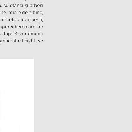
, cu stânci şi arbori
ine, miere de albine,
râneţe cu oi, peşti,
 Împerecherea are loc
văd după 3 săptămâni)
neral e liniştit, se