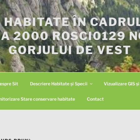
I HABITATE ÎN CADRU
A 2000 ROSCI0129 
GORJULUI DE VEST
espre Sit
Descriere Habitate și Specii
Vizualizare GIS ș
itorizare Stare conservare habitate
Contact