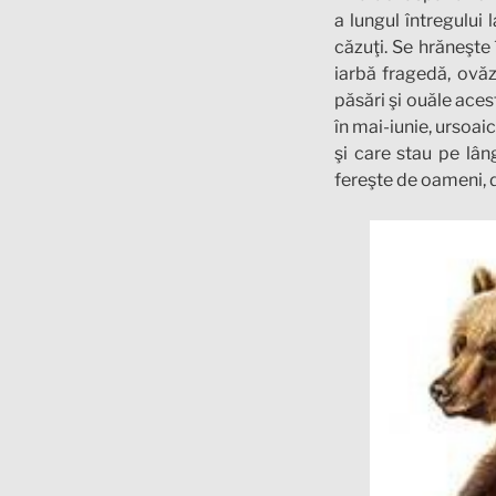
a lungul întregului 
căzuţi. Se hrăneşte 
iarbă fragedă, ovăz
păsări şi ouăle aces
în mai-iunie, ursoai
şi care stau pe lân
fereşte de oameni, d