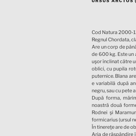
URSUS ARCTOS 
Cod Natura 2000-1
Regnul Chordata, cl
Are un corp de până
de 600 kg. Este un a
uşor înclinat către 
oblici, cu pupila ro
puternice. Blana are
e variabilă după an
negru, sau cu pete a
După forma, mărime
noastră două forme: 
Rodnei şi Maramure
formicarius (ursul n
În tinereţe are de ob
Aria de răspândire 