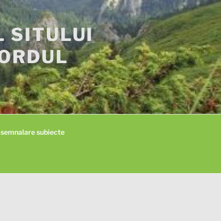
L SITULUI
NORDUL
i semnalare subiecte