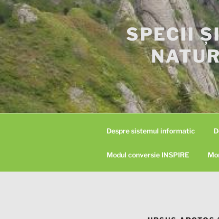
Skip
to
SPECII Ș
content
NATUR
Despre sistemul informatic
D
Modul conversie INSPIRE
Mon