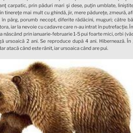
lanţ carpatic, prin păduri mari şi dese, puţin umblate, liniştite
în tinereţe mai mult cu ghindă, jir, mere pădureţe, zmeură, af
 în pârg, porumb necopt, diferite rădăcini, muguri; către băt
tora, iar la nevoie cu cadavre care n-au intrat în putrefacţie.
ca născând prin ianuarie-februarie 1-5 pui foarte mici, orbi (
gă ursoaică 2 ani. Se reproduce după 4 ani. Hibernează. În ge
ar atacă când este rănit, iar ursoaica când are pui.